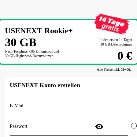
USENEXT Rookie+
30
GB
In den ersten 14 Tagen

10 GB Datenvolumen
Nach Testphase 
7,95 €
 monatlich und

0 €
30 GB Highspeed-Datenvolumen.
Alle Preise inkl. MwSt.
USENEXT Konto erstellen
E-Mail
Passwort