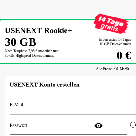
USENEXT Rookie+
30
GB
In den ersten 14 Tagen

10 GB Datenvolumen
Nach Testphase 
7,95 €
 monatlich und

0 €
30 GB Highspeed-Datenvolumen.
Alle Preise inkl. MwSt.
USENEXT Konto erstellen
E-Mail
Passwort